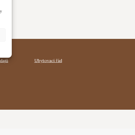
ky
dajů
Ubytovací řád