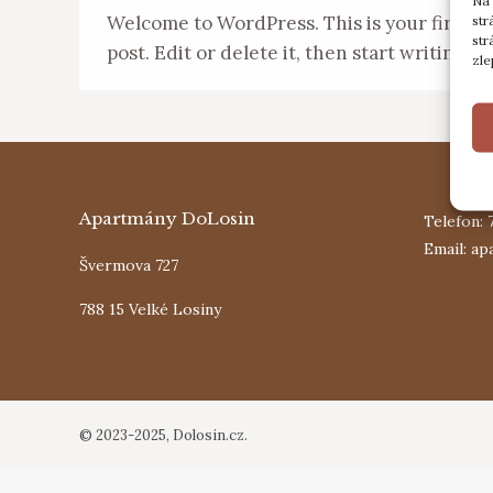
Na 
Welcome to WordPress. This is your first
str
str
post. Edit or delete it, then start writing!
zle
Apartmány DoLosin
Telefon: 
Email: a
Švermova 727
788 15 Velké Losiny
© 2023-2025, Dolosin.cz.