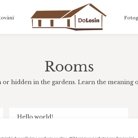
tování
Fotog
Rooms
h or hidden in the gardens. Learn the meaning of
Hello world!
Uncategorized
By
admin
21. 6. 2019
Leave a comment